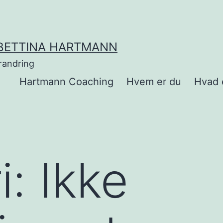
BETTINA HARTMANN
randring
Hartmann Coaching
Hvem er du
Hvad 
i:
Ikke