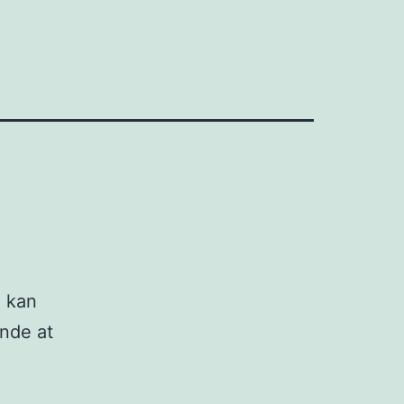
u kan
ynde at