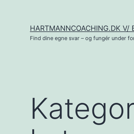
Fortsæt
til
indhold
HARTMANNCOACHING.DK V/ 
Find dine egne svar – og fungér under fo
Kategor